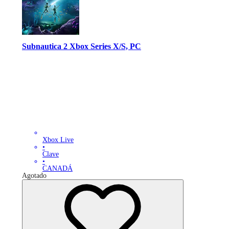
Subnautica 2 Xbox Series X/S, PC
Xbox Live
•
Clave
•
CANADÁ
Agotado