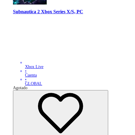
Subnautica 2 Xbox Series X/S, PC
Xbox Live
•
Cuenta
•
GLOBAL
Agotado