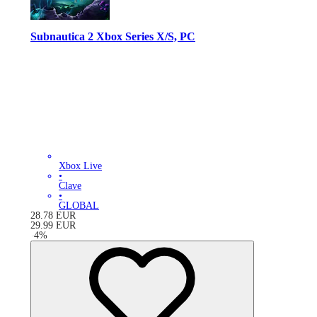
Subnautica 2 Xbox Series X/S, PC
Xbox Live
•
Clave
•
GLOBAL
28.78
EUR
29.99
EUR
-
4
%