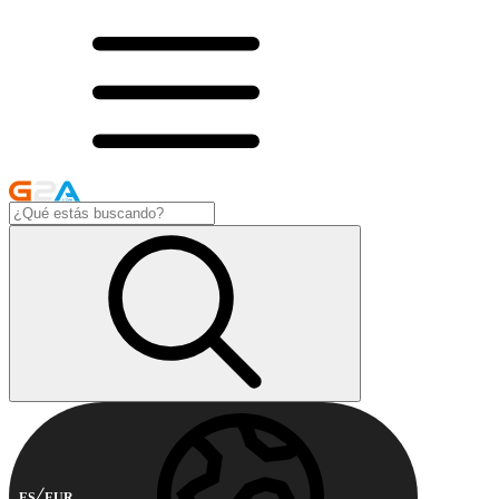
ES
EUR