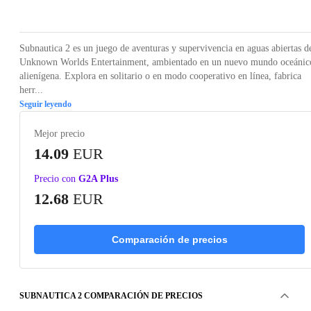
Loading...
Loading...
Loading...
Loading...
Loading
Subnautica 2 es un juego de aventuras y supervivencia en aguas abiertas d
Unknown Worlds Entertainment, ambientado en un nuevo mundo oceánic
alienígena. Explora en solitario o en modo cooperativo en línea, fabrica
herr...
Seguir leyendo
Mejor precio
14.09
EUR
Precio con
G2A Plus
12.68
EUR
Comparación de precios
SUBNAUTICA 2 COMPARACIÓN DE PRECIOS