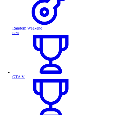
Random Weekend
new
GTA V