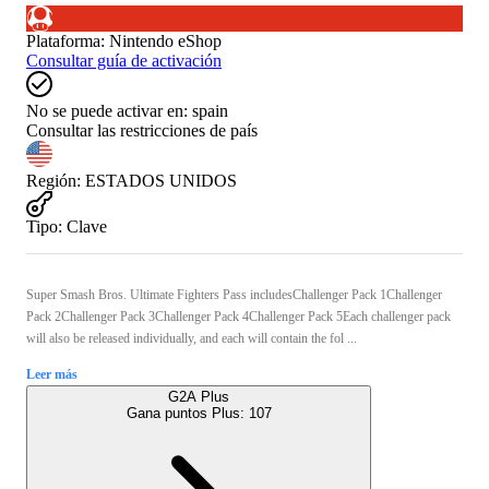
Plataforma
:
Nintendo eShop
Consultar guía de activación
No se puede activar en:
spain
Consultar las restricciones de país
Región
:
ESTADOS UNIDOS
Tipo
:
Clave
Super Smash Bros. Ultimate Fighters Pass includesChallenger Pack 1Challenger
Pack 2Challenger Pack 3Challenger Pack 4Challenger Pack 5Each challenger pack
will also be released individually, and each will contain the fol ...
Leer más
G2A Plus
Gana puntos Plus:
107