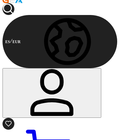
ES
EUR