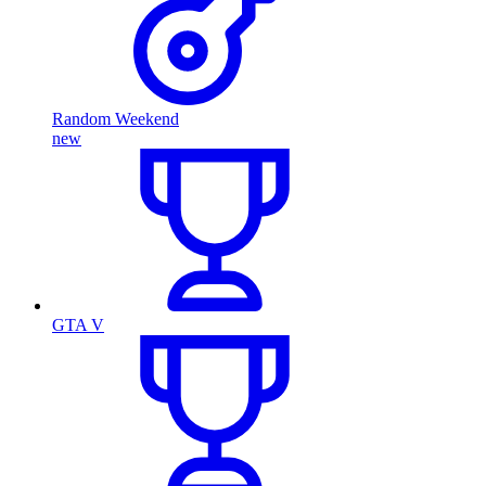
Random Weekend
new
GTA V