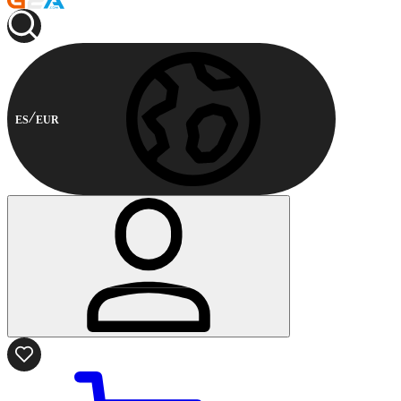
ES
EUR