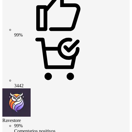
99%
3442
Ravestore
99%
Comentarios positivos