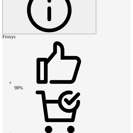
Froxys
98%