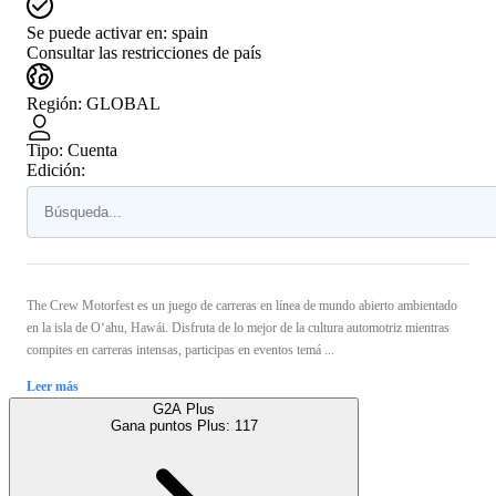
Se puede activar en:
spain
Consultar las restricciones de país
Región
:
GLOBAL
Tipo
:
Cuenta
Edición:
The Crew Motorfest es un juego de carreras en línea de mundo abierto ambientado
en la isla de O‘ahu, Hawái. Disfruta de lo mejor de la cultura automotriz mientras
compites en carreras intensas, participas en eventos temá ...
Leer más
G2A Plus
Gana puntos Plus:
117