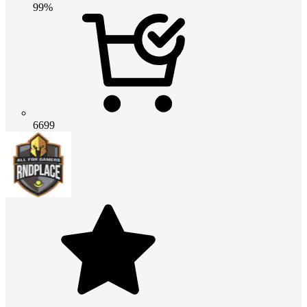
99%
6699