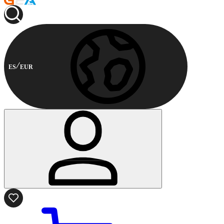
ES
EUR