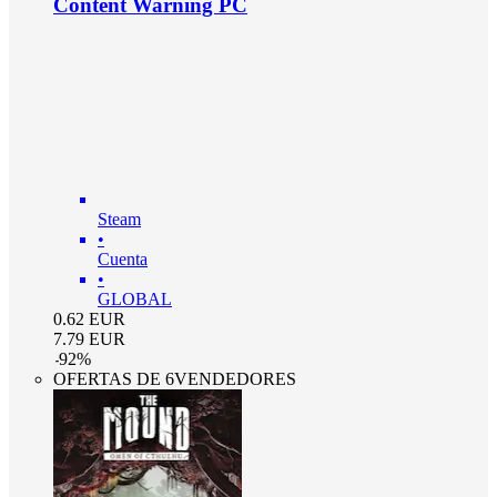
Content Warning PC
Steam
•
Cuenta
•
GLOBAL
0.62
EUR
7.79
EUR
-
92
%
OFERTAS DE 6VENDEDORES