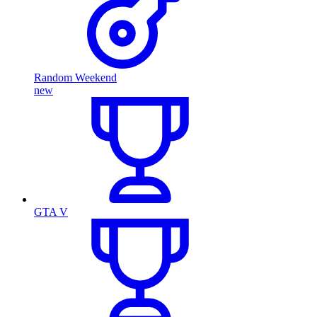
Random Weekend
new
GTA V