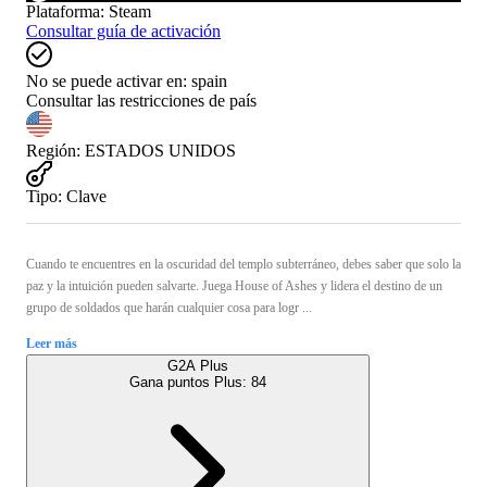
Plataforma
:
Steam
Consultar guía de activación
No se puede activar en:
spain
Consultar las restricciones de país
Región
:
ESTADOS UNIDOS
Tipo
:
Clave
Cuando te encuentres en la oscuridad del templo subterráneo, debes saber que solo la
paz y la intuición pueden salvarte. Juega House of Ashes y lidera el destino de un
grupo de soldados que harán cualquier cosa para logr ...
Leer más
G2A Plus
Gana puntos Plus:
84