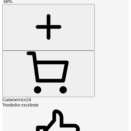
-
68
%
Gameservice24
Vendedor excelente