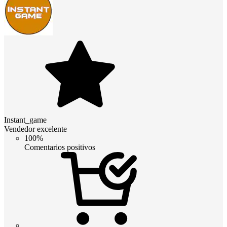
Instant_game
Vendedor excelente
100%
Comentarios positivos