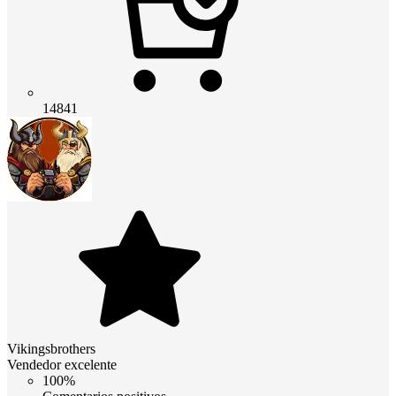
14841
Vikingsbrothers
Vendedor excelente
100%