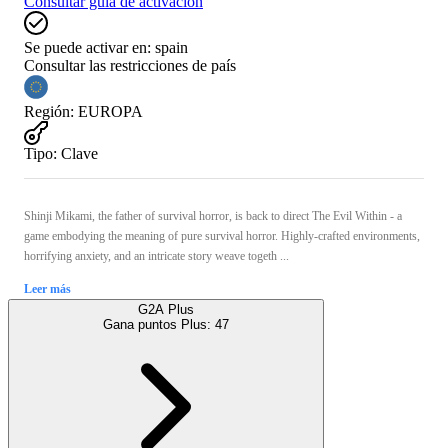
Consultar guía de activación
Se puede activar en:
spain
Consultar las restricciones de país
Región
:
EUROPA
Tipo
:
Clave
Shinji Mikami, the father of survival horror, is back to direct The Evil Within - a
game embodying the meaning of pure survival horror. Highly-crafted environments,
horrifying anxiety, and an intricate story weave togeth ...
Leer más
G2A Plus
Gana puntos Plus:
47