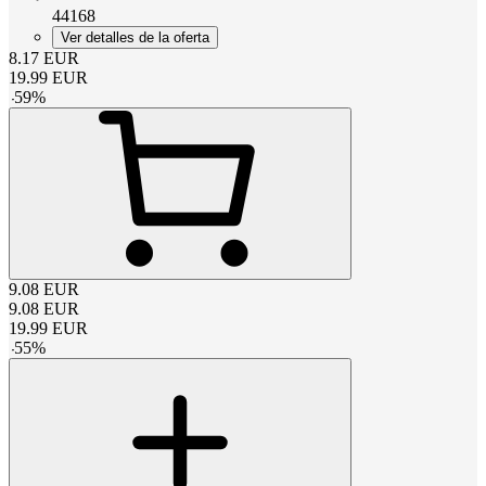
44168
Ver detalles de la oferta
8.17
EUR
19.99
EUR
-
59
%
9.08
EUR
9.08
EUR
19.99
EUR
-
55
%