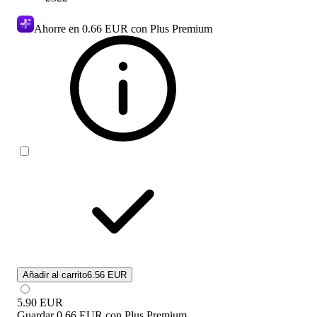
Ahorre en
0.66 EUR
con Plus Premium
Añadir al carrito
6.56 EUR
5.90
EUR
Guardar
0.66 EUR
con
Plus Premium