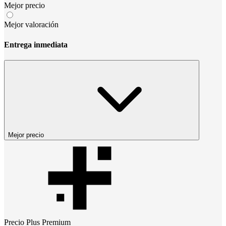
Mejor precio
Mejor valoración
Entrega inmediata
Mejor precio
Precio
Plus Premium