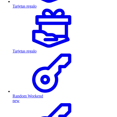
Tarjetas regalo
Tarjetas regalo
Random Weekend
new