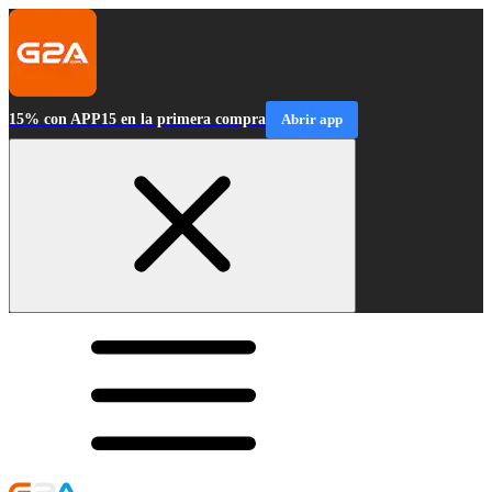
15% con APP15 en la primera compra
Abrir app