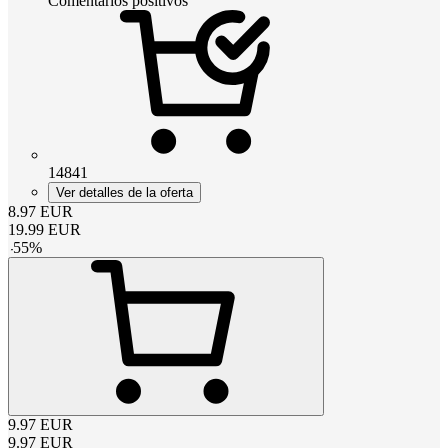
Comentarios positivos
14841
Ver detalles de la oferta
8.97
EUR
19.99
EUR
-
55
%
9.97
EUR
9.97
EUR