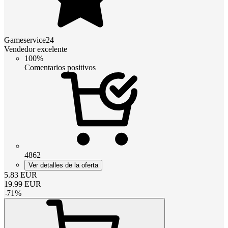
Gameservice24
Vendedor excelente
100%
Comentarios positivos
4862
Ver detalles de la oferta
5.83
EUR
19.99
EUR
-
71
%