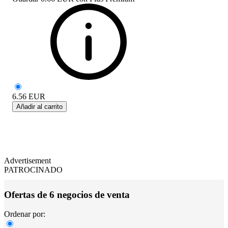
6.56
EUR
Añadir al carrito
Advertisement
PATROCINADO
Ofertas de 6 negocios de venta
Ordenar por: