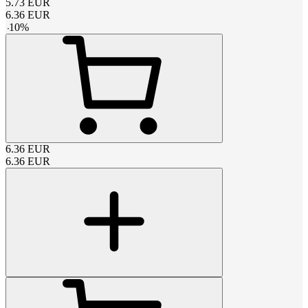
5.73
EUR
6.36
EUR
-
10
%
6.36
EUR
6.36
EUR