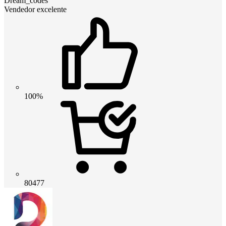
Dream_codes
Vendedor excelente
100%
80477