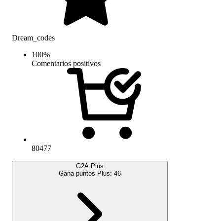
Dream_codes
100
%
Comentarios positivos
80477
G2A Plus
Gana puntos Plus:
46