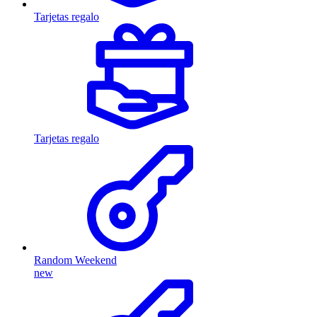
Tarjetas regalo
Tarjetas regalo
Random Weekend
new