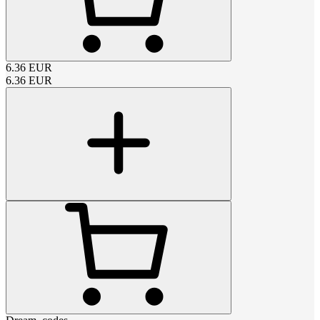
6.36
EUR
6.36
EUR