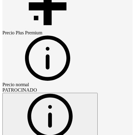
Precio
Plus Premium
Precio normal
PATROCINADO