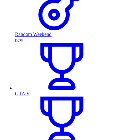
Random Weekend
new
GTA V