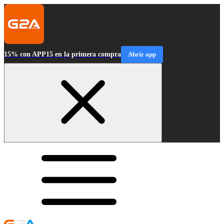
15% con APP15 en la primera compra
Abrir app