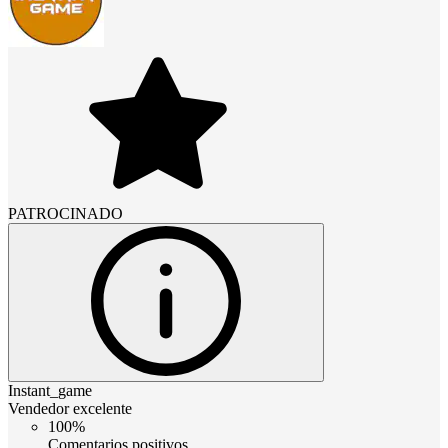
PATROCINADO
Instant_game
Vendedor excelente
100%
Comentarios positivos