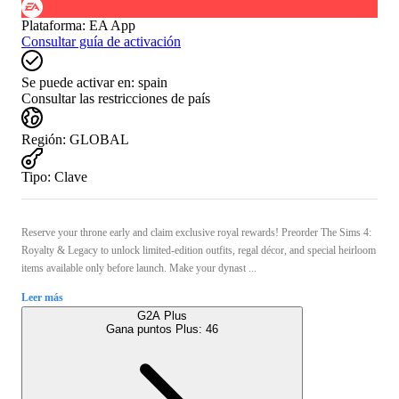
Plataforma
:
EA App
Consultar guía de activación
Se puede activar en:
spain
Consultar las restricciones de país
Región
:
GLOBAL
Tipo
:
Clave
Reserve your throne early and claim exclusive royal rewards! Preorder The Sims 4:
Royalty & Legacy to unlock limited‑edition outfits, regal décor, and special heirloom
items available only before launch. Make your dynast ...
Leer más
G2A Plus
Gana puntos Plus:
46