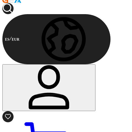
ES
EUR