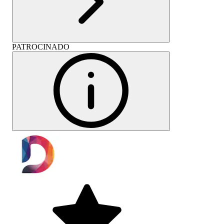
PATROCINADO