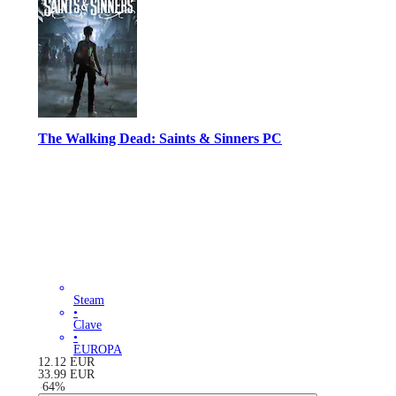
The Walking Dead: Saints & Sinners PC
Steam
•
Clave
•
EUROPA
12.12
EUR
33.99
EUR
-
64
%