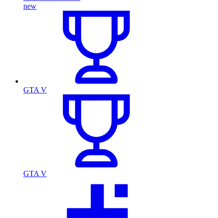
new
GTA V
GTA V