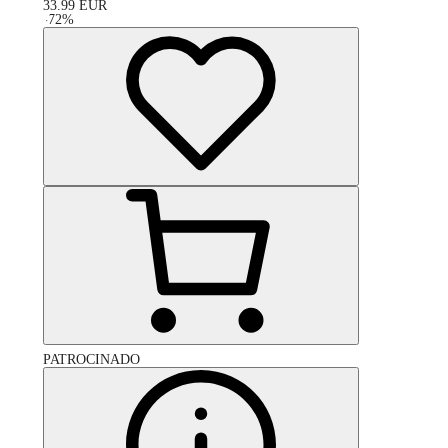
33.99
EUR
-
72
%
PATROCINADO