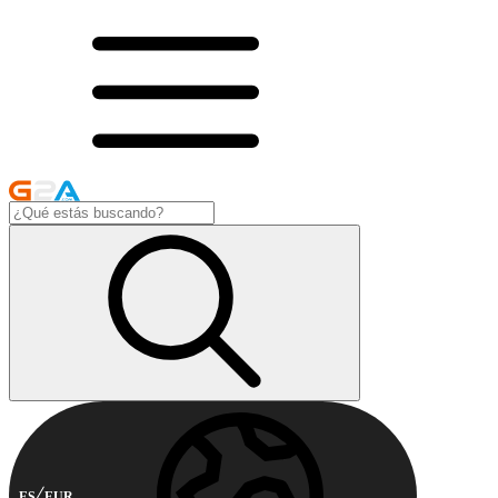
ES
EUR