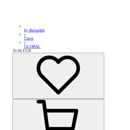
by Rewarble
•
Clave
•
GLOBAL
26.66
EUR