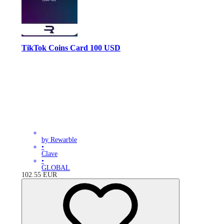
TikTok Coins Card 100 USD
by Rewarble
•
Clave
•
GLOBAL
102.55
EUR