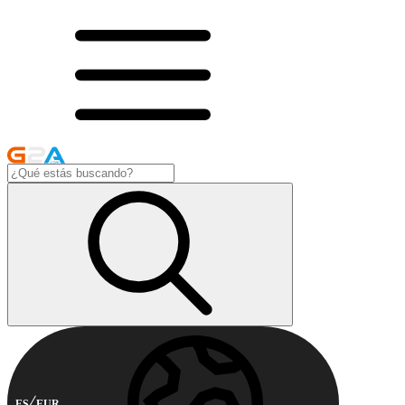
ES
EUR