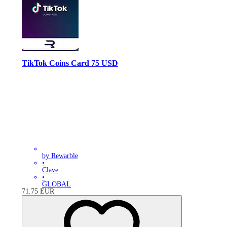
TikTok Coins Card 75 USD
by Rewarble
•
Clave
•
GLOBAL
71.75
EUR