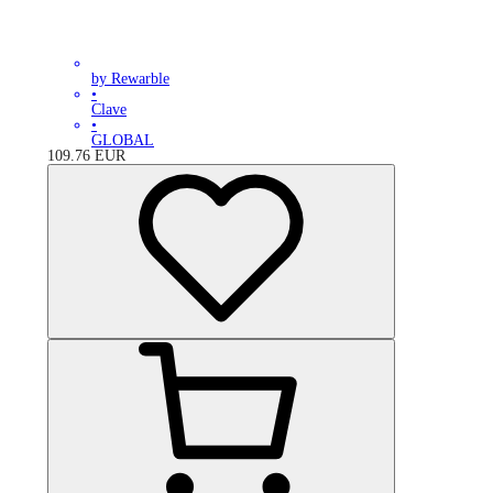
by Rewarble
•
Clave
•
GLOBAL
109.76
EUR