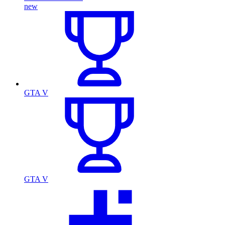
new
GTA V
GTA V