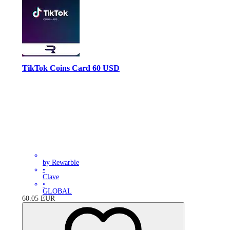
TikTok Coins Card 60 USD
by Rewarble
•
Clave
•
GLOBAL
60.05
EUR