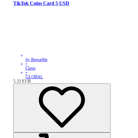
TikTok Coins Card 5 USD
by Rewarble
•
Clave
•
GLOBAL
5.33
EUR