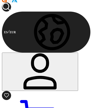
ES
EUR