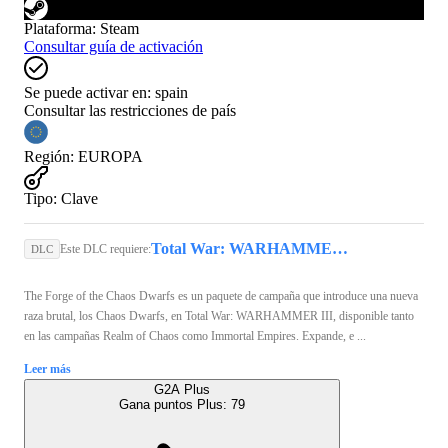
Plataforma
:
Steam
Consultar guía de activación
Se puede activar en:
spain
Consultar las restricciones de país
Región
:
EUROPA
Tipo
:
Clave
Total War: WARHAMMER III (PC) - Steam Key - GLOBAL
Este DLC requiere:
DLC
The Forge of the Chaos Dwarfs es un paquete de campaña que introduce una nueva
raza brutal, los Chaos Dwarfs, en Total War: WARHAMMER III, disponible tanto
en las campañas Realm of Chaos como Immortal Empires. Expande, e ...
Leer más
G2A Plus
Gana puntos Plus:
79