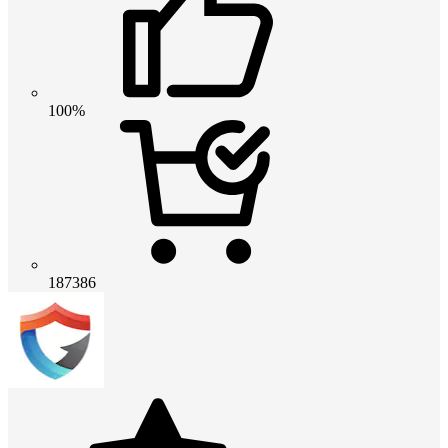
100%
187386