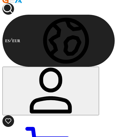
ES
EUR