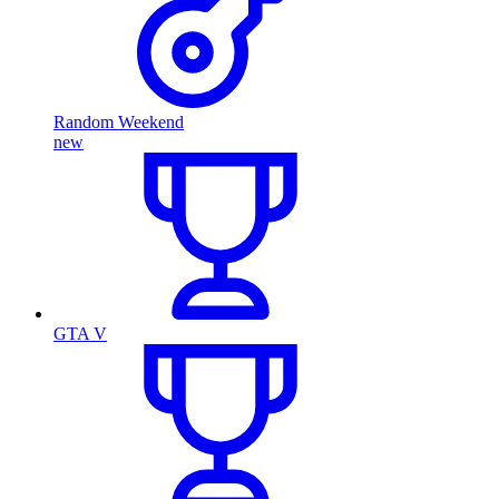
Random Weekend
new
GTA V