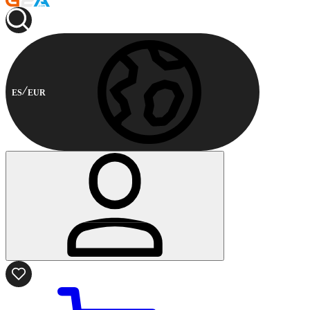
ES
EUR