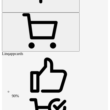
Linqappcards
90%