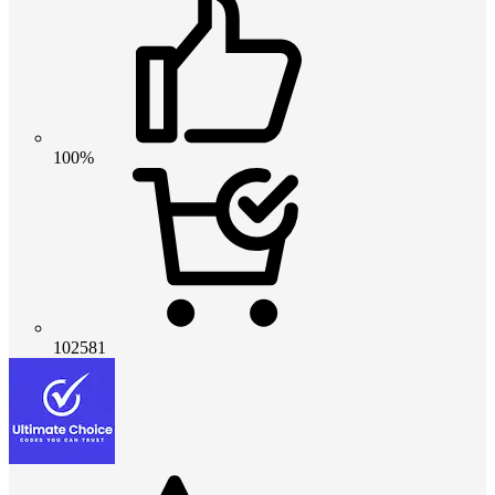
100%
102581