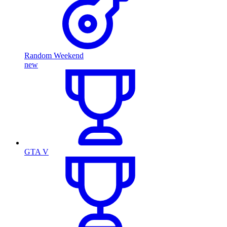
Random Weekend
new
GTA V