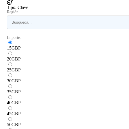
Tipo
:
Clave
Región:
Importe:
15
GBP
20
GBP
25
GBP
30
GBP
35
GBP
40
GBP
45
GBP
50
GBP