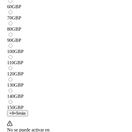
60
GBP
70
GBP
80
GBP
90
GBP
100
GBP
110
GBP
120
GBP
130
GBP
140
GBP
150
GBP
+
9
+
5
más
No se puede activar en