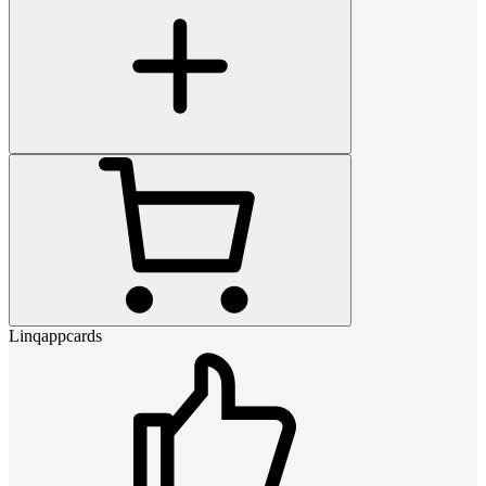
Linqappcards