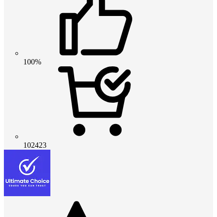
100%
102423