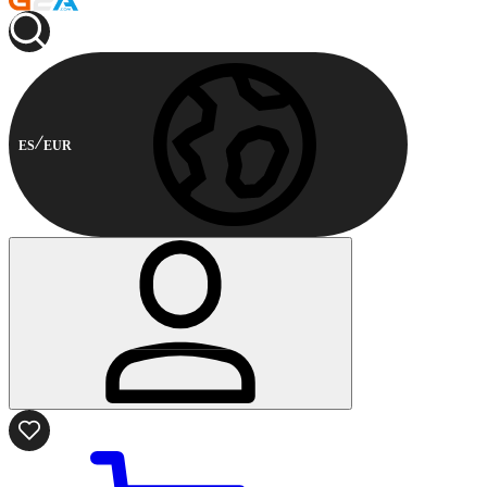
ES
EUR