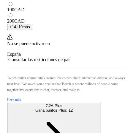
190
CAD
200
CAD
+
14
+
10
más
No se puede activar en
España
Consultar las restricciones de país
Twitch builds communities around live content that's interactive, diverse, and always
next level. We saved you a seat in chat.Twitch is where millions of people come
together live every day to chat, interact, and make th ...
Leer más
G2A Plus
Gana puntos Plus:
12