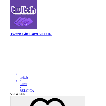
Twitch Gift Card 50 EUR
twitch
•
Clave
•
BÉLGICA
53.64
EUR