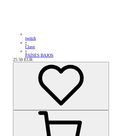
twitch
•
Clave
•
PAÍSES BAJOS
25.50
EUR