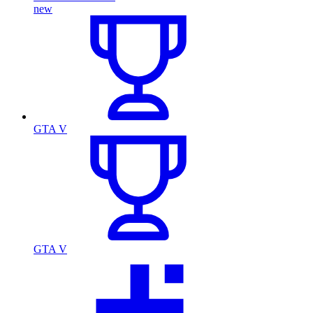
new
GTA V
GTA V