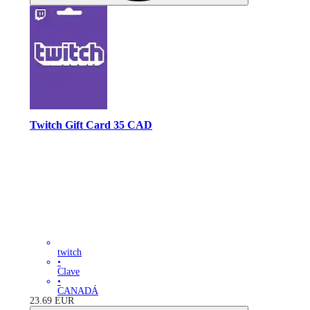
Twitch Gift Card 35 CAD
twitch
•
Clave
•
CANADÁ
23.69
EUR