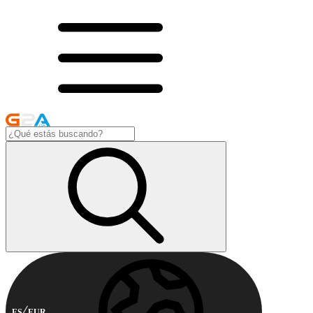
ES
EUR