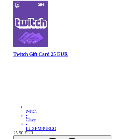
Twitch Gift Card 25 EUR
twitch
•
Clave
•
LUXEMBURGO
25.50
EUR