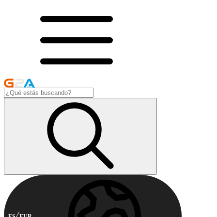
ES
EUR