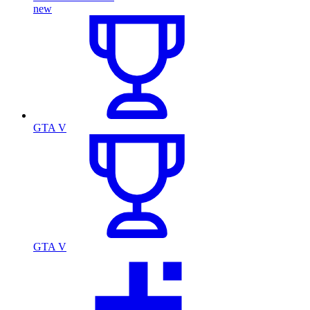
new
GTA V
GTA V