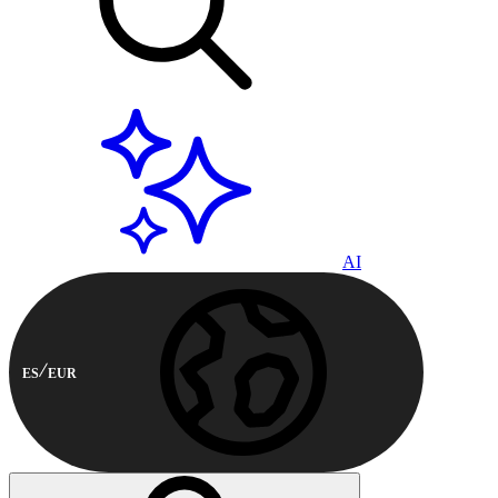
AI
ES
EUR