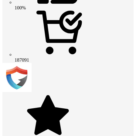
100%
187091