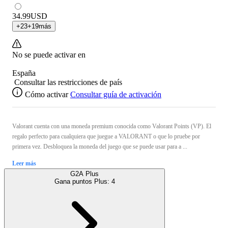
34.99
USD
+
23
+
19
más
No se puede activar en
España
Consultar las restricciones de país
Cómo activar
Consultar guía de activación
Valorant cuenta con una moneda premium conocida como Valorant Points (VP). El
regalo perfecto para cualquiera que juegue a VALORANT o que lo pruebe por
primera vez. Desbloquea la moneda del juego que se puede usar para a ...
Leer más
G2A Plus
Gana puntos Plus:
4