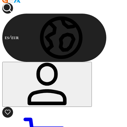
ES
EUR