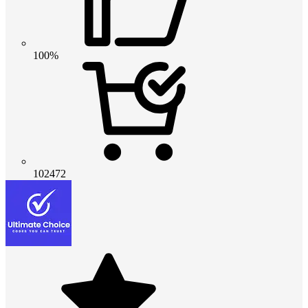
100%
102472