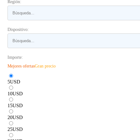
Región:
Dispositivo:
Importe:
Mejores ofertas
Gran precio
5
USD
10
USD
15
USD
20
USD
25
USD