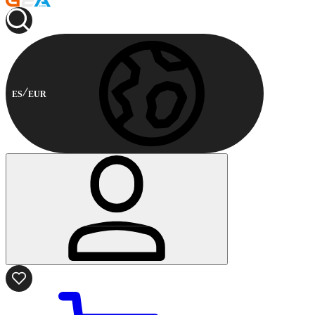
ES
EUR