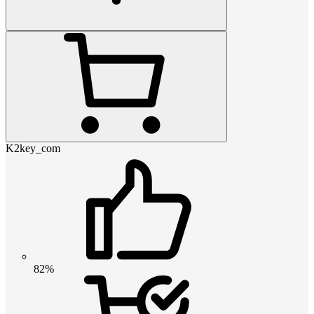
K2key_com
82%