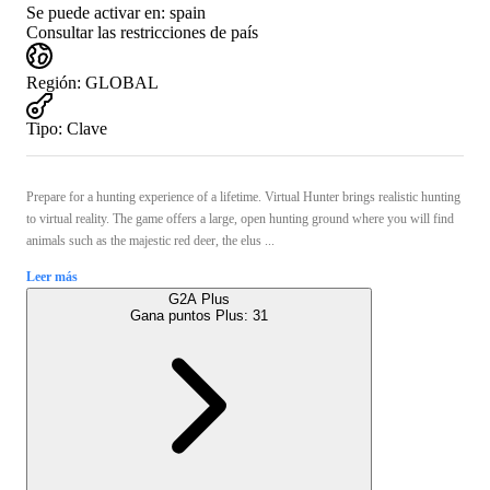
Se puede activar en:
spain
Consultar las restricciones de país
Región
:
GLOBAL
Tipo
:
Clave
Prepare for a hunting experience of a lifetime. Virtual Hunter brings realistic hunting
to virtual reality. The game offers a large, open hunting ground where you will find
animals such as the majestic red deer, the elus ...
Leer más
G2A Plus
Gana puntos Plus:
31