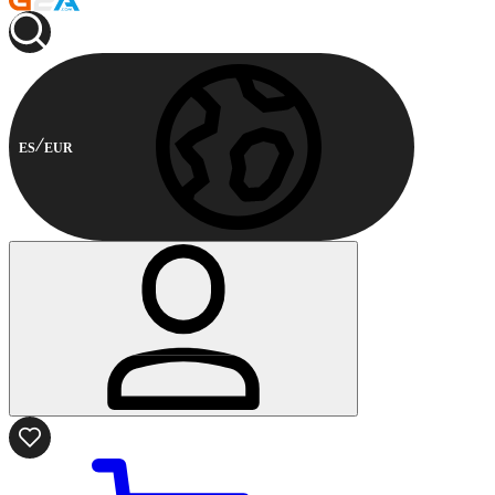
ES
EUR