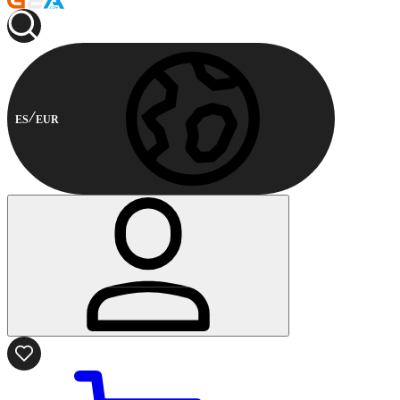
ES
EUR