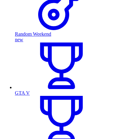
Random Weekend
new
GTA V