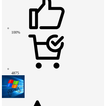
100%
4875