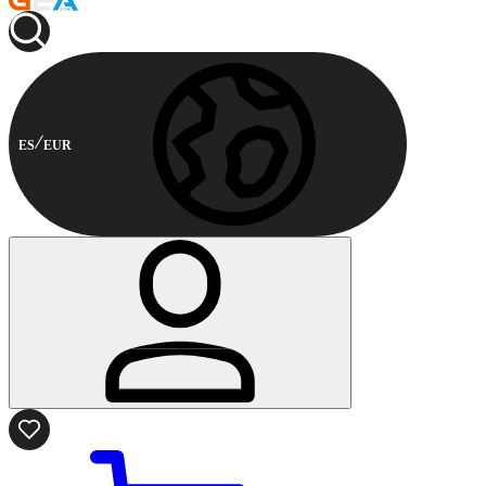
ES
EUR