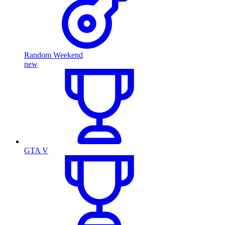
Random Weekend
new
GTA V