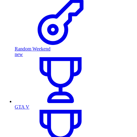
Random Weekend
new
GTA V