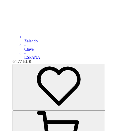
Zalando
•
Clave
•
ESPAÑA
64.77
EUR