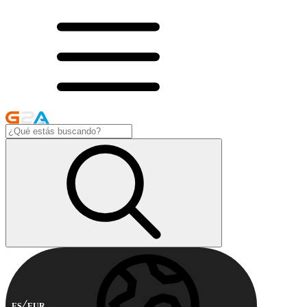
ES
EUR