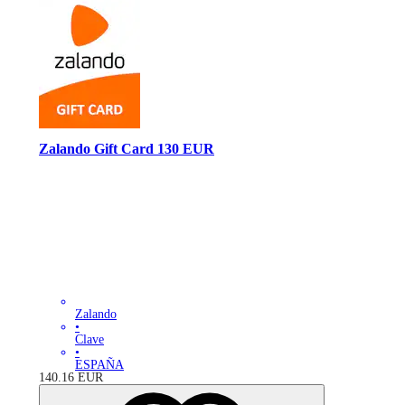
Zalando Gift Card 130 EUR
Zalando
•
Clave
•
ESPAÑA
140.16
EUR