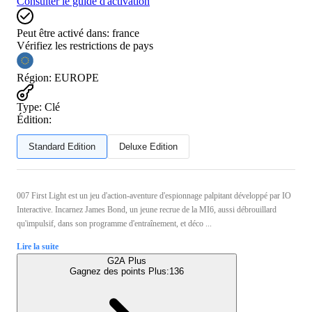
Consulter le guide d'activation
Peut être activé dans:
france
Vérifiez les restrictions de pays
Région
:
EUROPE
Type
:
Clé
Édition:
Standard Edition
Deluxe Edition
007 First Light est un jeu d'action-aventure d'espionnage palpitant développé par IO
Interactive. Incarnez James Bond, un jeune recrue de la MI6, aussi débrouillard
qu'impulsif, dans son programme d'entraînement, et déco ...
Lire la suite
G2A Plus
Gagnez des points Plus:
136