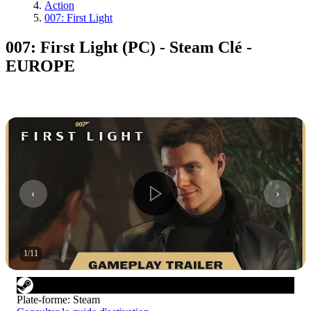
Action
007: First Light
007: First Light (PC) - Steam Clé -
EUROPE
1
/
11
Plate-forme
:
Steam