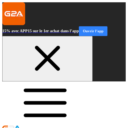
15% avec APP15 sur le 1er achat dans l’app
Ouvrir l’app