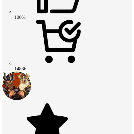
100%
14836