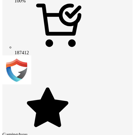
100%
187412
Gaming4you