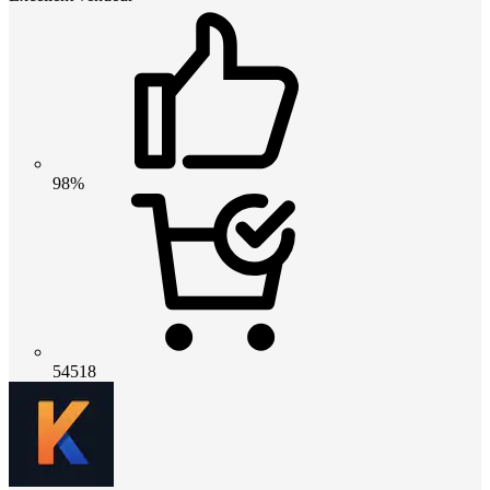
98%
54518