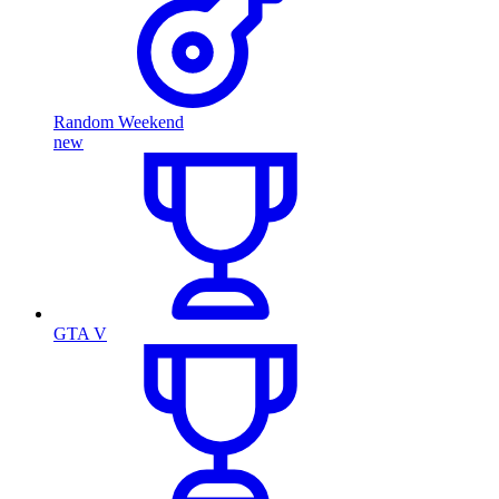
Random Weekend
new
GTA V