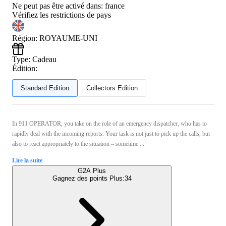
Ne peut pas être activé dans:
france
Vérifiez les restrictions de pays
Région
:
ROYAUME-UNI
Type
:
Cadeau
Édition:
Standard Edition
Collectors Edition
In 911 OPERATOR, you take on the role of an emergency dispatcher, who has to
rapidly deal with the incoming reports. Your task is not just to pick up the calls, but
also to react appropriately to the situation – sometime ...
Lire la suite
G2A Plus
Gagnez des points Plus:
34