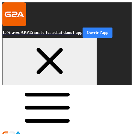
15% avec APP15 sur le 1er achat dans l’app
Ouvrir l’app