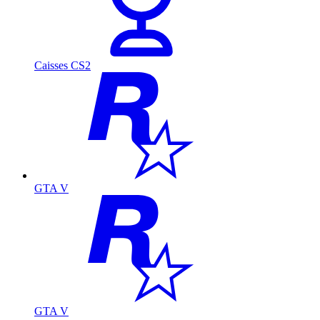
Caisses CS2
GTA V
GTA V