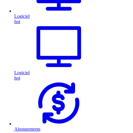
Logiciel
hot
Logiciel
hot
Abonnements