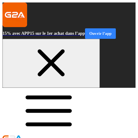
15% avec APP15 sur le 1er achat dans l’app
Ouvrir l’app