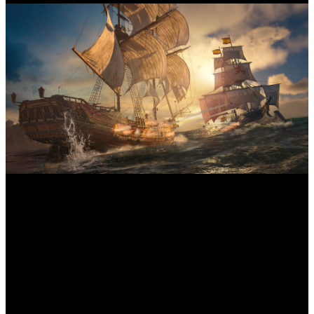
L'histoire suit Edward Kenway, un pirate charismatique mais
imprudent, qui se retrouve pris dans le conflit séculaire entre les
Assassins et les Templiers. Située au début du XVIIIe siècle,
pendant l'âge d'or de la piraterie, Edward navigue dans les Caraïbes
à la recherche de fortune et de gloire. En chemin, il croise des pirates
légendaires comme Barbe Noire, Charles Vane et Anne Bonny. Ce
qui commence comme une quête de richesse évolue
progressivement vers une implication plus profonde dans la guerre
secrète qui façonne l'avenir du monde.