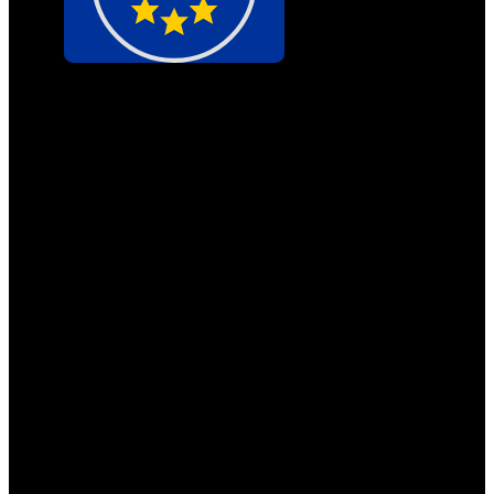
Région
:
EUROPE
Type
:
Clé