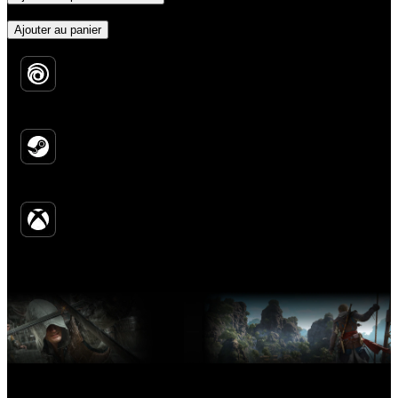
60.75
EUR
Ajouter au panier
Choisissez la plateforme :
Ubisoft
Connect
Ubisoft Connect
Steam
Steam
Xbox
Xbox