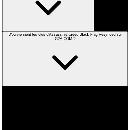
D'où viennent les clés d'Assassin's Creed Black Flag Resynced sur
G2A.COM ?
Toutes les clés disponibles sur le Marketplace G2A.COM
proviennent exclusivement de vendeurs vérifiés professionnels. Cela
garantit une plateforme sécurisée et fiable où les acheteurs peuvent
faire confiance à l'authenticité des articles numériques qu'ils
achètent.
Ces vendeurs incluent :