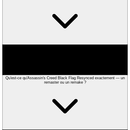
Selon la méthode de paiement que vous choisissez, des frais
supplémentaires peuvent s'appliquer lors du paiement. Cependant, il
n'y a pas de frais cachés et le montant total affiché à la fin du
processus de paiement est définitif.
Qu'est-ce qu'Assassin's Creed Black Flag Resynced exactement — un
remaster ou un remake ?