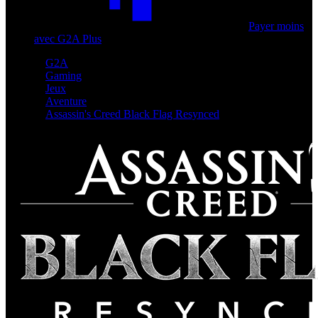
Payer moins
avec G2A Plus
G2A
Gaming
Jeux
Aventure
Assassin's Creed Black Flag Resynced