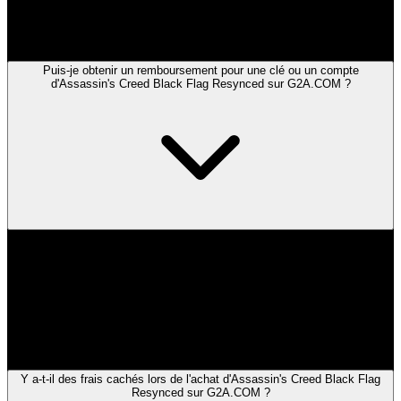
Les vendeurs offrant un service client exceptionnel obtiennent le
badge "Excellent Vendeur". Vous pouvez le trouver sur leur page de
boutique.
Puis-je obtenir un remboursement pour une clé ou un compte
d'Assassin's Creed Black Flag Resynced sur G2A.COM ?
Chaque vendeur propose des conditions de remboursement
différentes. Vous pouvez les consulter sur la page de boutique du
vendeur.
Si vous avez des questions, vous pouvez contacter directement le
vendeur. Rendez-vous sur sa page de boutique et utilisez le bouton
"Contacter le vendeur" pour lui envoyer un message.
Y a-t-il des frais cachés lors de l'achat d'Assassin's Creed Black Flag
Resynced sur G2A.COM ?