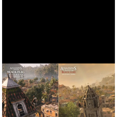
Graphismes
L'édition Resynced reconstruit l'expérience originale avec des
technologies graphiques modernes. Les îles tropicales, les ports
coloniaux et les vastes horizons océaniques sont rendus avec un
éclairage amélioré, des textures retravaillées et des environnements
plus détaillés. La météo dynamique, la simulation réaliste de l'eau et
les modèles de personnages améliorés donnent vie au monde pirate
tout en préservant le style atmosphérique du jeu original.