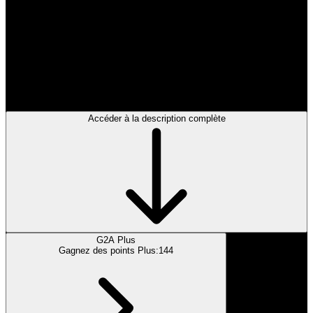
Édition
:
Standard Edition
Assassin's Creed Black Flag Resynced est une réédition moderne du
célèbre jeu d'action-aventure pirate, qui ramène l'histoire légendaire
d'Edward Kenway pour une nouvelle génération avec des visuels
améliorés, des méc...
Accéder à la description complète
G2A Plus
Gagnez des points Plus:
144