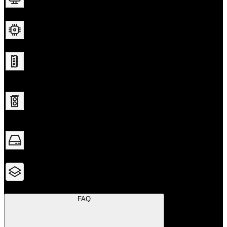
Système
only), Windows 11
only), Windows 11
d'exploitation
Intel Core i7-8700K 3.7
Intel Core i5-
GHz, AMD Ryzen 5
10600K 4.1 GHz, AMD
3600 3.6 GHz
Ryzen 5 3600 3.6 GHz
Processeur
16 GB RAM
16 GB RAM
Mémoire
vive
NVIDIA GeForce GTX
NVIDIA GeForce RTX
1660 (6GB), AMD
3060 (12GB),AMD
Radeon RX5500XT
Radeon RX6600XT
(8GB) or Intel ARC
(8GB), or Intel ARC
Graphiques
A580 (8GB)
B580 (12GB)
65 GB available space
65 GB available space
Espace
disque
The game must be
The game must be
Notes
installed on a SSD.
installed on a SSD.
supplémentaires
FAQ