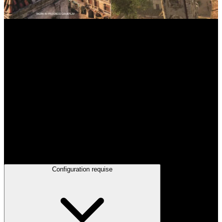
À qui s'adresse Assassin's Creed Black Flag
Resynced
Les joueurs qui aiment les jeux d'action-aventure en monde
ouvert
Les fans d'histoires de pirates et d'exploration navale
Les vétérans de la série Assassin's Creed en quête d'une
réédition moderne
Les joueurs qui apprécient le gameplay furtif et les
mécaniques d'assassinat
Ceux qui aiment les combats navals et la stratégie maritime
Les amateurs de cadres historiques et de jeux narratifs
immersifs
Configuration requise