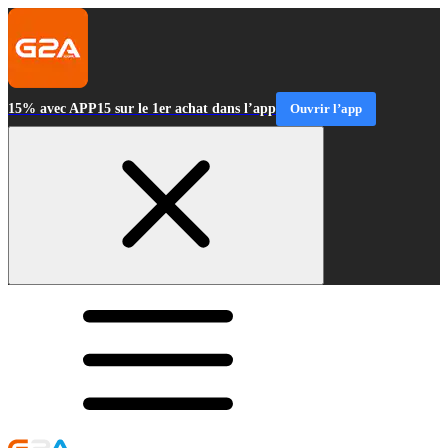
15% avec APP15 sur le 1er achat dans l’app
Ouvrir l’app