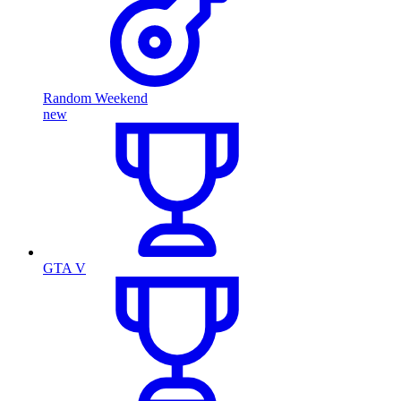
Random Weekend
new
GTA V