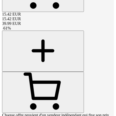
15.42
EUR
15.42
EUR
39.99
EUR
-
61
%
Chaque offre provient d'un vendeur indépendant qui fixe son prix,