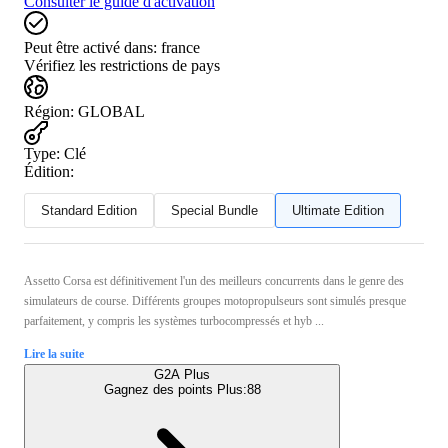
Consulter le guide d'activation
Peut être activé dans:
france
Vérifiez les restrictions de pays
Région
:
GLOBAL
Type
:
Clé
Édition:
Standard Edition
Special Bundle
Ultimate Edition
Assetto Corsa est définitivement l'un des meilleurs concurrents dans le genre des
simulateurs de course. Différents groupes motopropulseurs sont simulés presque
parfaitement, y compris les systèmes turbocompressés et hyb ...
Lire la suite
G2A Plus
Gagnez des points Plus:
88