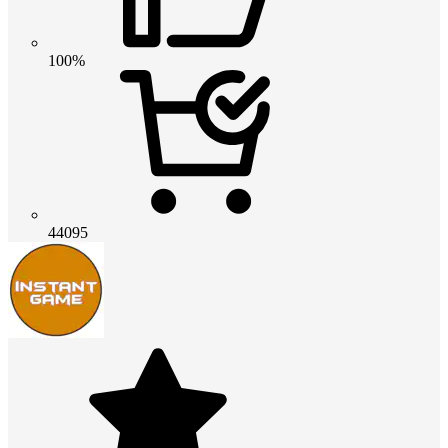
100%
44095