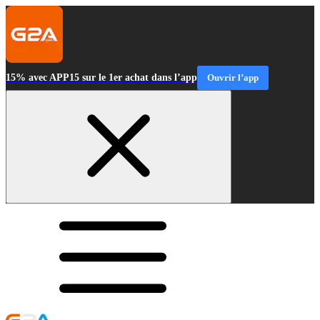
15% avec APP15 sur le 1er achat dans l’app
Ouvrir l’app