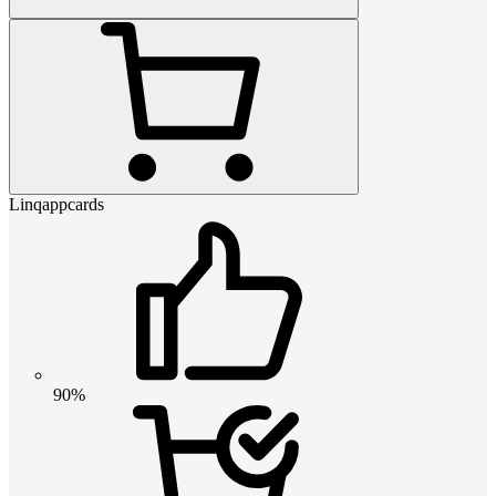
Linqappcards
90%