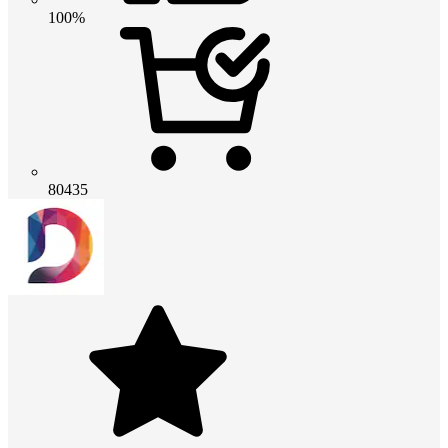
100%
80435