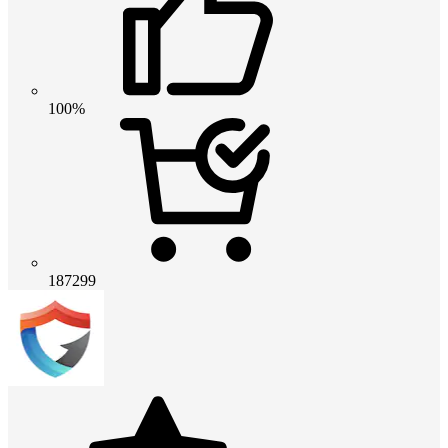
100%
187299