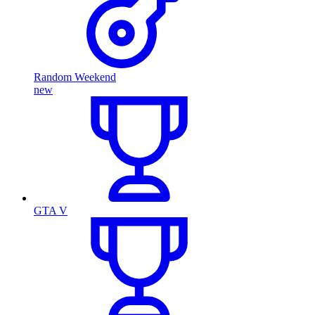
Random Weekend
new
GTA V