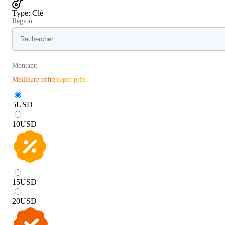
Type
:
Clé
Région:
Montant:
Meilleure offre
Super prix
5
USD
10
USD
15
USD
20
USD