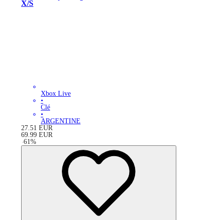
X/S
Xbox Live
•
Clé
•
ARGENTINE
27.51
EUR
69.99
EUR
-
61
%