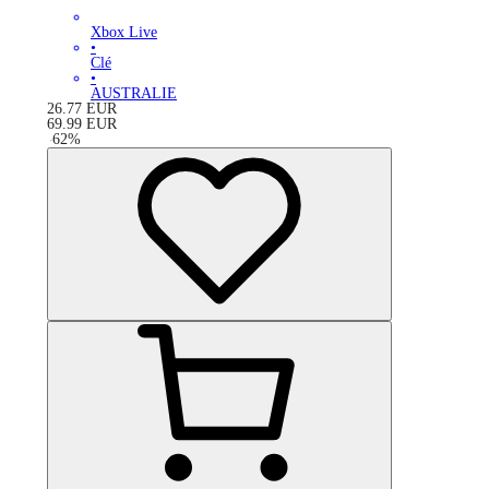
Xbox Live
•
Clé
•
AUSTRALIE
26.77
EUR
69.99
EUR
-
62
%