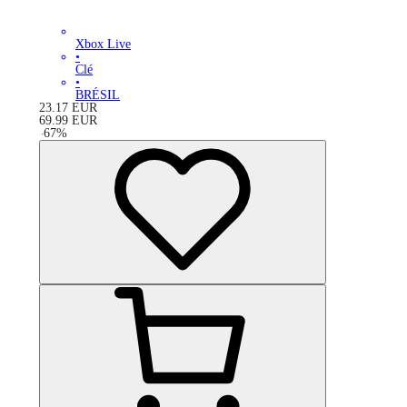
Xbox Live
•
Clé
•
BRÉSIL
23.17
EUR
69.99
EUR
-
67
%