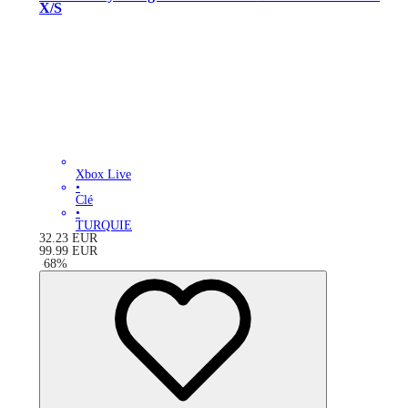
X/S
Xbox Live
•
Clé
•
TURQUIE
32.23
EUR
99.99
EUR
-
68
%