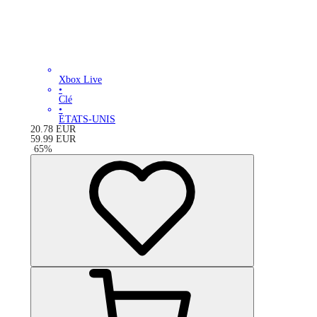
Xbox Live
•
Clé
•
ÉTATS-UNIS
20.78
EUR
59.99
EUR
-
65
%