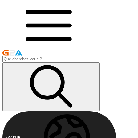
FR
EUR