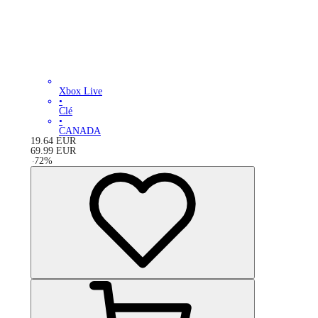
Xbox Live
•
Clé
•
CANADA
19.64
EUR
69.99
EUR
-
72
%