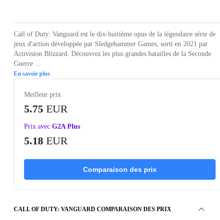
Loading...
Loading...
Loading...
Loading...
Loading
Call of Duty: Vanguard est le dix-huitième opus de la légendaire série de
jeux d'action développée par Sledgehammer Games, sorti en 2021 par
Activision Blizzard. Découvrez les plus grandes batailles de la Seconde
Guerre ...
En savoir plus
Meilleur prix
5.75
EUR
Prix avec
G2A Plus
5.18
EUR
Comparaison des prix
CALL OF DUTY: VANGUARD COMPARAISON DES PRIX