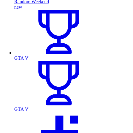
Random Weekend
new
GTA V
GTA V