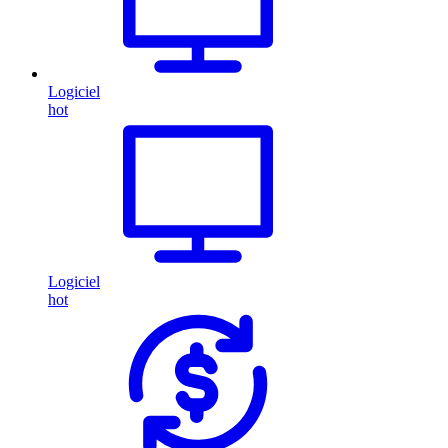
Logiciel
hot
Logiciel
hot