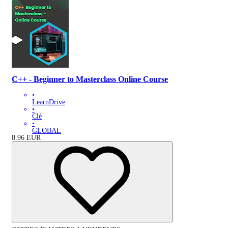
C++ - Beginner to Masterclass Online Course
•
LearnDrive
•
Clé
•
GLOBAL
8.96
EUR