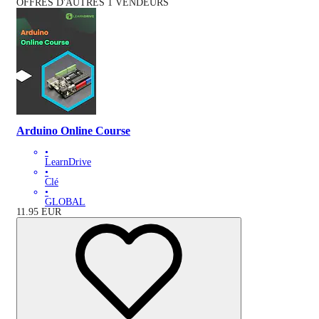
OFFRES D'AUTRES 1 VENDEURS
Arduino Online Course
•
LearnDrive
•
Clé
•
GLOBAL
11.95
EUR