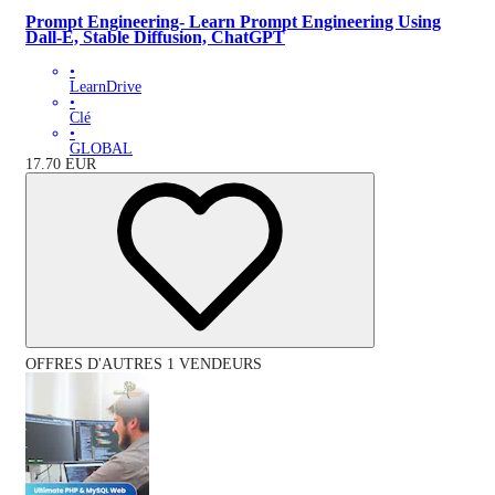
Prompt Engineering- Learn Prompt Engineering Using
Dall-E, Stable Diffusion, ChatGPT
•
LearnDrive
•
Clé
•
GLOBAL
17.70
EUR
OFFRES D'AUTRES 1 VENDEURS