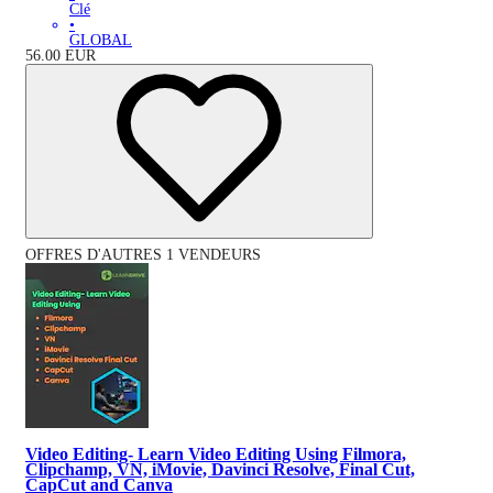
Clé
•
GLOBAL
56.00
EUR
OFFRES D'AUTRES 1 VENDEURS
Video Editing- Learn Video Editing Using Filmora,
Clipchamp, VN, iMovie, Davinci Resolve, Final Cut,
CapCut and Canva