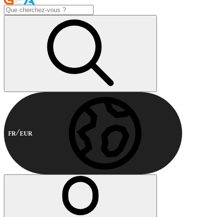
FR
EUR