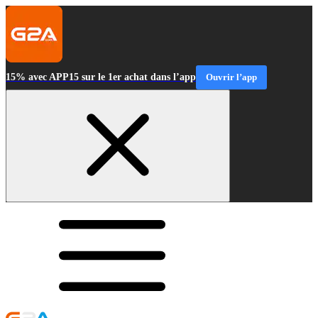
15% avec APP15 sur le 1er achat dans l’app
Ouvrir l’app