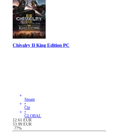
Chivalry II King Edition PC
Steam
•
Clé
•
GLOBAL
12.61
EUR
53.99
EUR
-
77
%