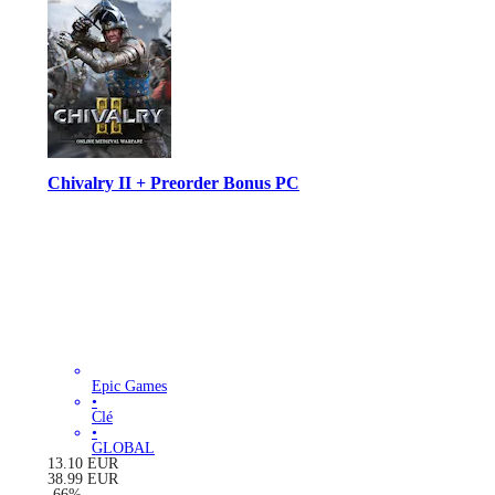
Chivalry II + Preorder Bonus PC
Epic Games
•
Clé
•
GLOBAL
13.10
EUR
38.99
EUR
-
66
%