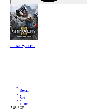
Chivalry II PC
Steam
•
Clé
•
EUROPE
7.88
EUR