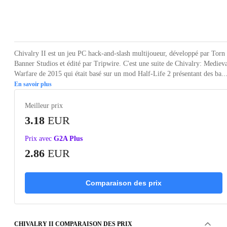
Loading...
Loading...
Loading...
Loading...
Loading
Chivalry II est un jeu PC hack-and-slash multijoueur, développé par Torn
Banner Studios et édité par Tripwire. C'est une suite de Chivalry: Mediev
Warfare de 2015 qui était basé sur un mod Half-Life 2 présentant des ba..
En savoir plus
Meilleur prix
3.18
EUR
Prix avec
G2A Plus
2.86
EUR
Comparaison des prix
CHIVALRY II COMPARAISON DES PRIX