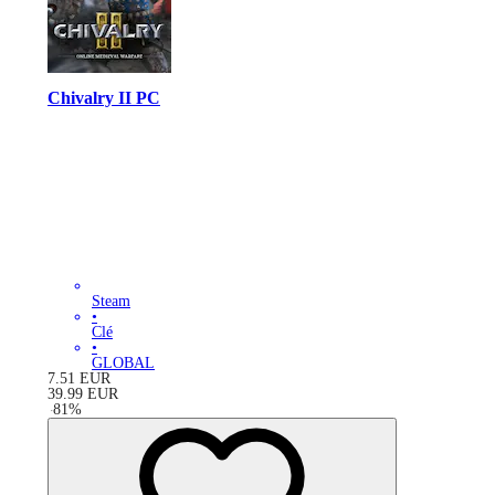
Chivalry II PC
Steam
•
Clé
•
GLOBAL
7.51
EUR
39.99
EUR
-
81
%