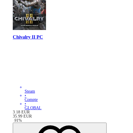
Chivalry II PC
Steam
•
Compte
•
GLOBAL
3.18
EUR
35.99
EUR
-
91
%