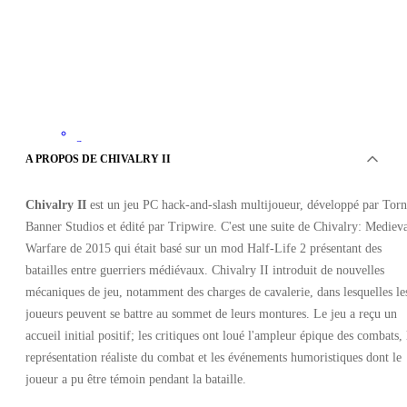
Steam
•
A PROPOS DE CHIVALRY II
Cadeau
•
GLOBAL
Chivalry II
est un jeu PC hack-and-slash multijoueur, développé par Torn
12.17
EUR
35.99
EUR
Banner Studios et édité par Tripwire. C'est une suite de Chivalry: Mediev
-
66
%
Warfare de 2015 qui était basé sur un mod Half-Life 2 présentant des
batailles entre guerriers médiévaux. Chivalry II introduit de nouvelles
mécaniques de jeu, notamment des charges de cavalerie, dans lesquelles le
joueurs peuvent se battre au sommet de leurs montures. Le jeu a reçu un
accueil initial positif; les critiques ont loué l'ampleur épique des combats, 
représentation réaliste du combat et les événements humoristiques dont le
joueur a pu être témoin pendant la bataille.