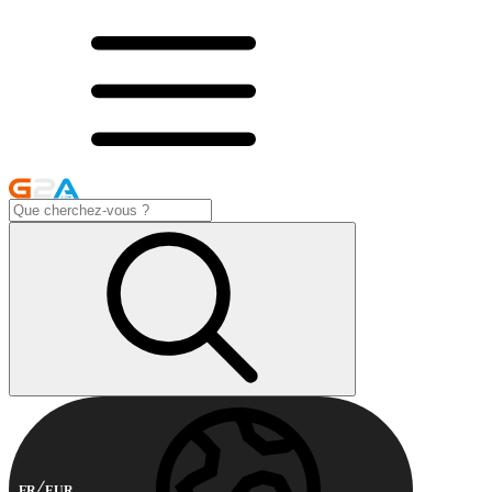
FR
EUR