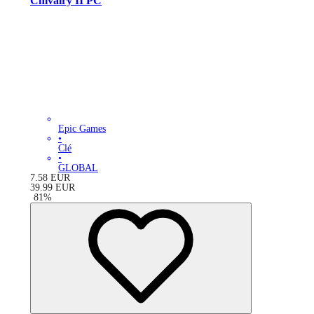
Chivalry II PC
Epic Games
•
Clé
•
GLOBAL
7.58
EUR
39.99
EUR
-
81
%