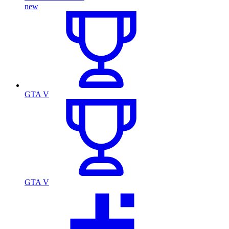
new
GTA V
GTA V