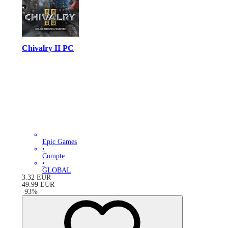
Chivalry II PC
Epic Games
•
Compte
•
GLOBAL
3.32
EUR
49.99
EUR
-
93
%