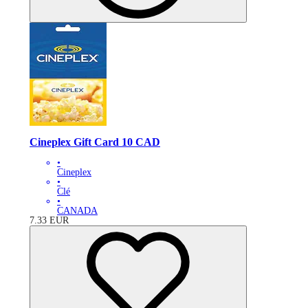
Cineplex Gift Card 10 CAD
•
Cineplex
•
Clé
•
CANADA
7.33
EUR