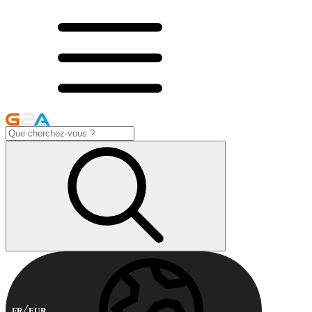
FR
EUR