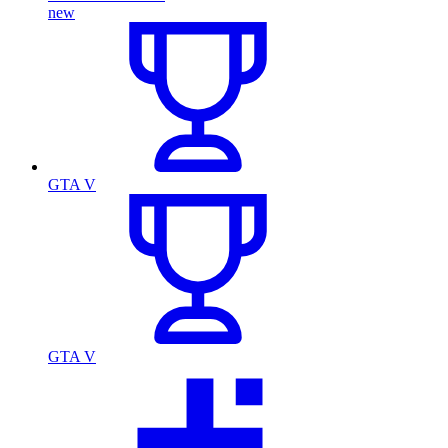
new
GTA V
GTA V