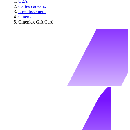
G2A
Cartes cadeaux
Divertissement
Cinéma
Cineplex Gift Card