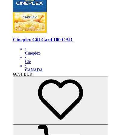
Cineplex Gift Card 100 CAD
•
Cineplex
•
Clé
•
CANADA
66.91
EUR