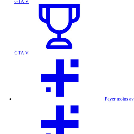
GTA V
GTA V
Payer moins a