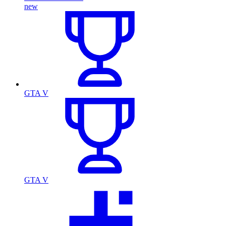
new
GTA V
GTA V