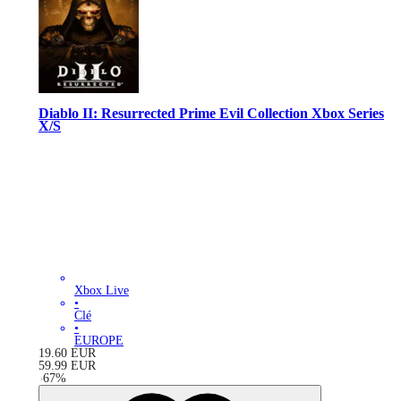
Diablo II: Resurrected Prime Evil Collection Xbox Series
X/S
Xbox Live
•
Clé
•
EUROPE
19.60
EUR
59.99
EUR
-
67
%