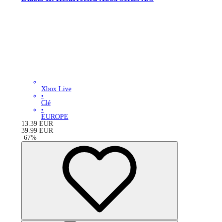
Xbox Live
•
Clé
•
EUROPE
13.39
EUR
39.99
EUR
-
67
%