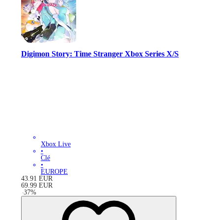
Digimon Story: Time Stranger Xbox Series X/S
Xbox Live
•
Clé
•
EUROPE
43.91
EUR
69.99
EUR
-
37
%