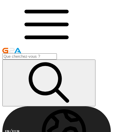
FR
EUR