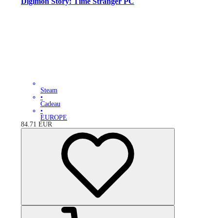
Digimon Story: Time Stranger PC
Steam
•
Cadeau
•
EUROPE
84.71
EUR