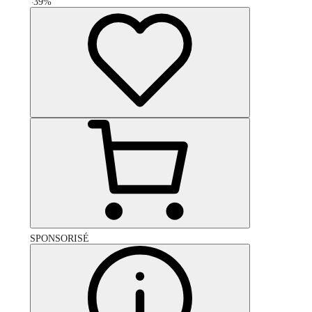
-
39
%
SPONSORISÉ