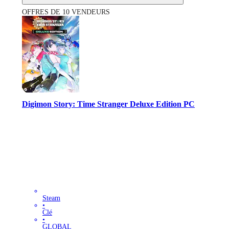
OFFRES DE 10 VENDEURS
Digimon Story: Time Stranger Deluxe Edition PC
Steam
•
Clé
•
GLOBAL