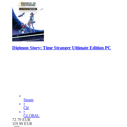
Digimon Story: Time Stranger Ultimate Edition PC
Steam
•
Clé
•
GLOBAL
72.79
EUR
119.99
EUR