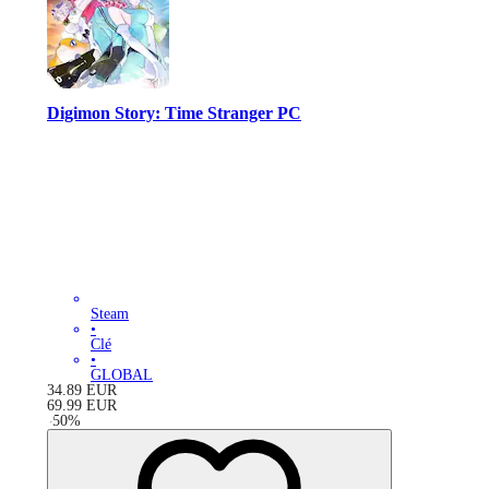
Digimon Story: Time Stranger PC
Steam
•
Clé
•
GLOBAL
34.89
EUR
69.99
EUR
-
50
%