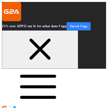
15% avec APP15 sur le 1er achat dans l’app
Ouvrir l’app