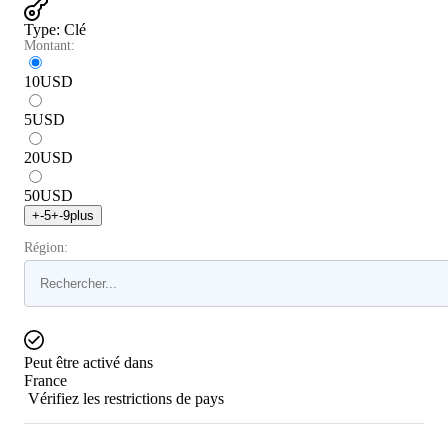
Type
:
Clé
Montant:
10
USD
5
USD
20
USD
50
USD
+
-5
+
-9
plus
Région:
Peut être activé dans
France
Vérifiez les restrictions de pays