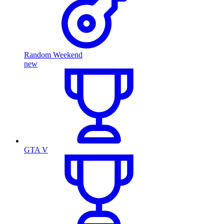
Random Weekend
new
GTA V