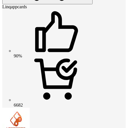
Linqappcards
90%
6682