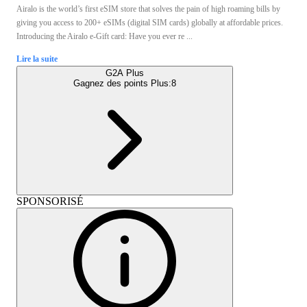
Airalo is the world’s first eSIM store that solves the pain of high roaming bills by
giving you access to 200+ eSIMs (digital SIM cards) globally at affordable prices.
Introducing the Airalo e-Gift card: Have you ever re ...
Lire la suite
G2A Plus
Gagnez des points Plus:
8
SPONSORISÉ