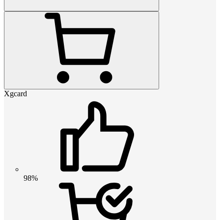
Xgcard
98%