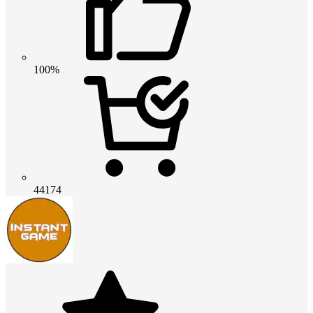
100%
44174