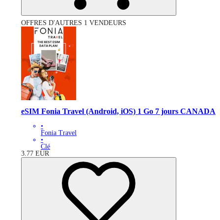
OFFRES D'AUTRES 1 VENDEURS
eSIM Fonia Travel (Android, iOS) 1 Go 7 jours CANADA
•
Fonia Travel
•
Clé
3.77
EUR