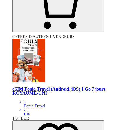
OFFRES D'AUTRES 1 VENDEURS
eSIM Fonia Travel (Android, iOS) 1 Go 7 jours
ROYAUME-UNI
•
Fonia Travel
•
Clé
1.94
EUR