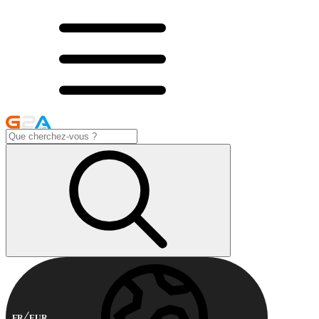
FR
EUR