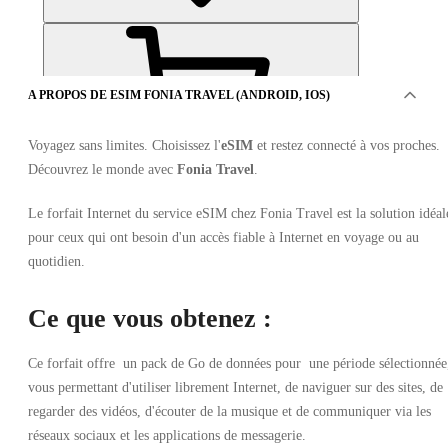
A PROPOS DE ESIM FONIA TRAVEL (ANDROID, IOS)
Voyagez sans limites. Choisissez l'
eSIM
et restez connecté à vos proches.
Découvrez le monde avec
Fonia Travel
.
OFFRES D'AUTRES 1 VENDEURS
Le forfait Internet du service eSIM chez Fonia Travel est la solution idéal
pour ceux qui ont besoin d'un accès fiable à Internet en voyage ou au
quotidien.
Ce que vous obtenez :
Ce forfait offre un pack de Go de données pour une période sélectionnée
eSIM Fonia Travel (Android, iOS) 5 Go 30 jours
vous permettant d'utiliser librement Internet, de naviguer sur des sites, de
TURQUIE
regarder des vidéos, d'écouter de la musique et de communiquer via les
•
réseaux sociaux et les applications de messagerie.
Fonia Travel