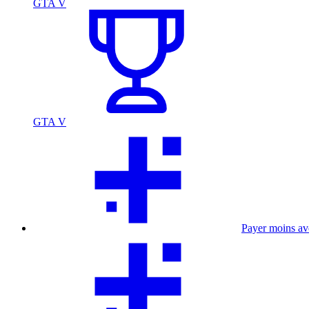
GTA V
GTA V
Payer moins a