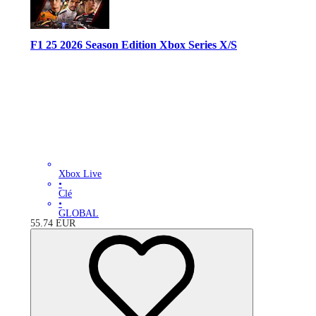
F1 25 2026 Season Edition Xbox Series X/S
Xbox Live
•
Clé
•
GLOBAL
55.74
EUR