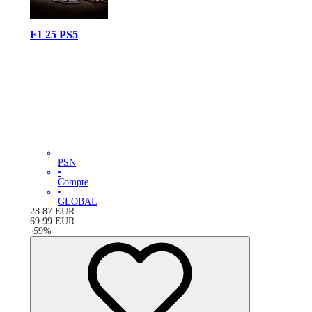
F1 25 PS5
PSN
•
Compte
•
GLOBAL
28.87
EUR
69.99
EUR
-
59
%