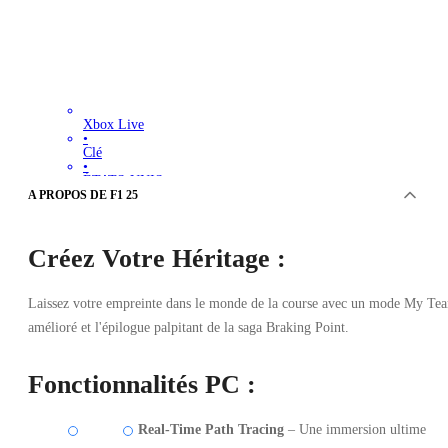
Xbox Live
•
Clé
•
ÉTATS-UNIS
40.19
EUR
A PROPOS DE F1 25
69.99
EUR
-
43
%
Créez Votre Héritage :
Laissez votre empreinte dans le monde de la course avec un mode My Te
amélioré et l'épilogue palpitant de la saga Braking Point.
Fonctionnalités PC :
Real-Time Path Tracing
– Une immersion ultime