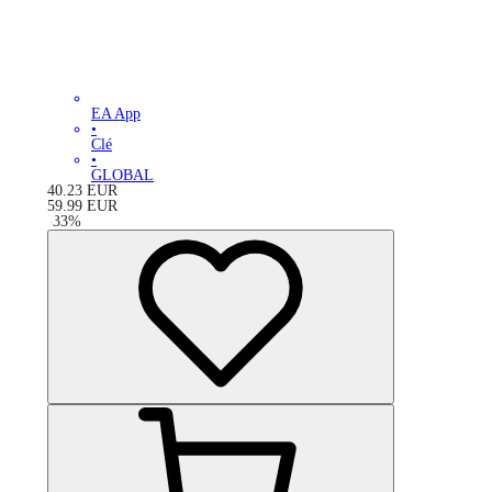
EA App
•
Clé
•
GLOBAL
40.23
EUR
59.99
EUR
-
33
%