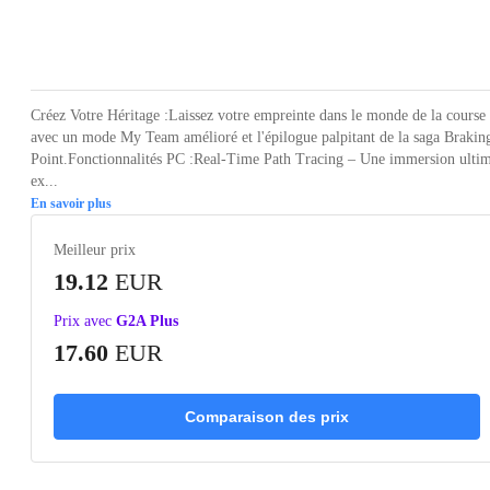
Loading...
Loading...
Loading...
Loading...
Loading
Créez Votre Héritage :Laissez votre empreinte dans le monde de la course
avec un mode My Team amélioré et l'épilogue palpitant de la saga Brakin
Point.Fonctionnalités PC :Real-Time Path Tracing – Une immersion ulti
ex...
En savoir plus
Meilleur prix
19.12
EUR
Prix avec
G2A Plus
17.60
EUR
Comparaison des prix