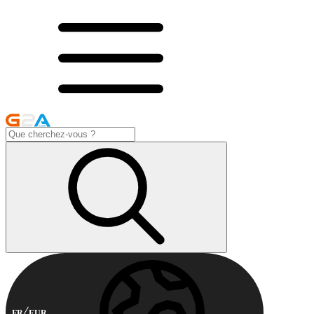
FR
EUR