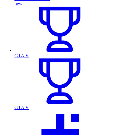
new
GTA V
GTA V