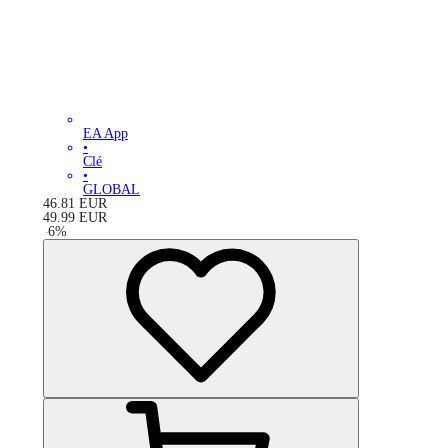
EA App
•
Clé
•
GLOBAL
46.81
EUR
49.99
EUR
-
6
%