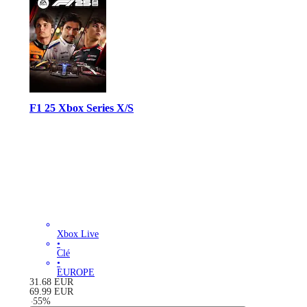
F1 25 Xbox Series X/S
Xbox Live
•
Clé
•
EUROPE
31.68
EUR
69.99
EUR
-
55
%