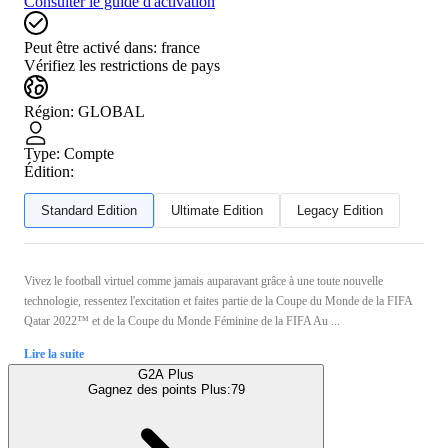
Consulter le guide d'activation
Peut être activé dans:
france
Vérifiez les restrictions de pays
Région
:
GLOBAL
Type
:
Compte
Édition:
Standard Edition
Ultimate Edition
Legacy Edition
Vivez le football virtuel comme jamais auparavant grâce à une toute nouvelle
technologie, ressentez l'excitation et faites partie de la Coupe du Monde de la FIFA
Qatar 2022™ et de la Coupe du Monde Féminine de la FIFA Au ...
Lire la suite
G2A Plus
Gagnez des points Plus:
79