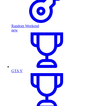
Random Weekend
new
GTA V