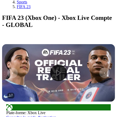
Sports
FIFA 23
FIFA 23 (Xbox One) - Xbox Live Compte
- GLOBAL
1
/
7
Plate-forme
:
Xbox Live