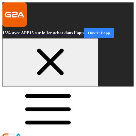
15% avec APP15 sur le 1er achat dans l’app
Ouvrir l’app