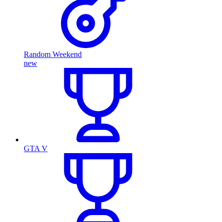
Random Weekend
new
GTA V