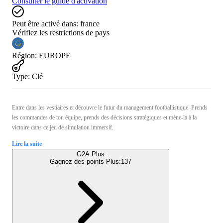
Consulter le guide d'activation
Peut être activé dans:
france
Vérifiez les restrictions de pays
Région
:
EUROPE
Type
:
Clé
Entre dans les vestiaires et découvre le futur du management footballistique. Prends
les commandes de ton équipe, prends des décisions stratégiques et mène-la à la
victoire dans ce jeu de simulation immersif.
Lire la suite
G2A Plus
Gagnez des points Plus:
137