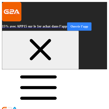
15% avec APP15 sur le 1er achat dans l’app
Ouvrir l’app