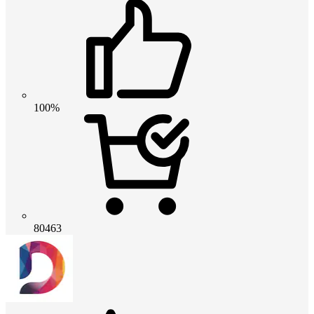
100%
80463