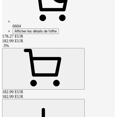
6604
Afficher les détails de l'offre
178.27
EUR
182.99
EUR
-
3
%
182.99
EUR
182.99
EUR