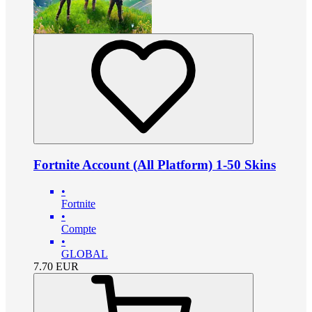
Fortnite Account (All Platform) 1-50 Skins
•
Fortnite
•
Compte
•
GLOBAL
7.70
EUR