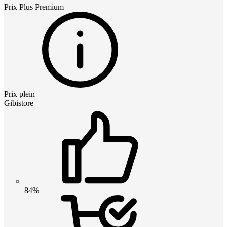
Prix
Plus Premium
Prix plein
Gibistore
84%