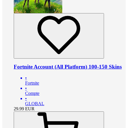
Fortnite Account (All Platform) 100-150 Skins
•
Fortnite
•
Compte
•
GLOBAL
29.99
EUR