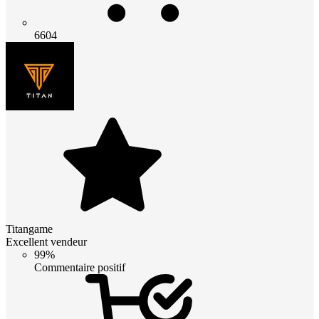
6604
Titangame
Excellent vendeur
99%
Commentaire positif