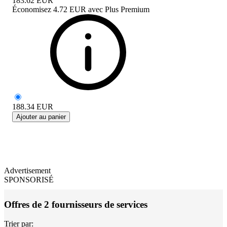
183.62
EUR
Économisez
4.72 EUR
avec
Plus Premium
188.34
EUR
Ajouter au panier
Advertisement
SPONSORISÉ
Offres de 2 fournisseurs de services
Trier par: