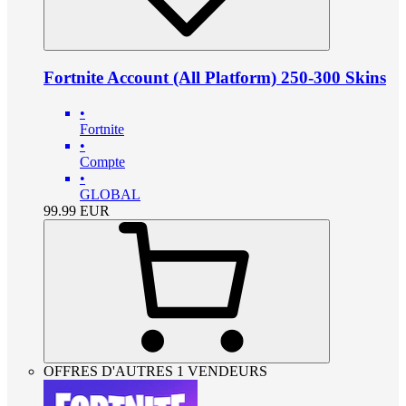
Fortnite Account (All Platform) 250-300 Skins
•
Fortnite
•
Compte
•
GLOBAL
99.99
EUR
OFFRES D'AUTRES 1 VENDEURS