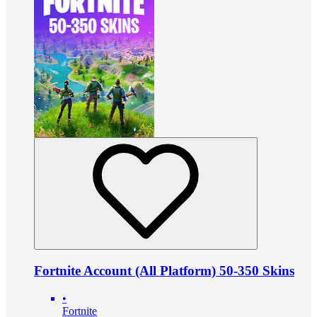
Fortnite Account (All Platform) 50-350 Skins
•
Fortnite