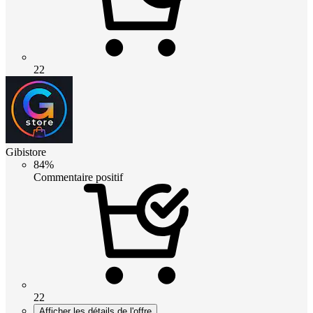
22
Gibistore
84%
Commentaire positif
22
Afficher les détails de l'offre