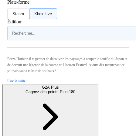
Plate-forme:
Steam
Xbox Live
Édition:
Forza Horizon 6 te permet de découvrir les paysages à couper le souffle du Japon et
de devenir une légende de la course au Horizon Festival. Ajoute dès maintenant ce
jeu palpitant à ta liste de souhaits !
Lire la suite
G2A Plus
Gagnez des points Plus:
180