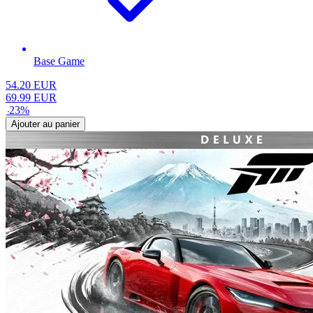
Base Game
54.20
EUR
69.99
EUR
-
23
%
Ajouter au panier