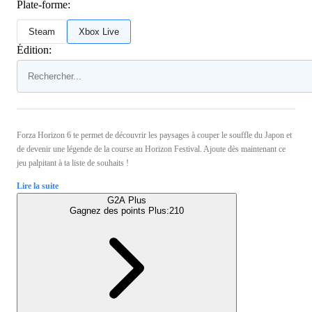
Plate-forme:
Steam
Xbox Live
Édition:
Forza Horizon 6 te permet de découvrir les paysages à couper le souffle du Japon et
de devenir une légende de la course au Horizon Festival. Ajoute dès maintenant ce
jeu palpitant à ta liste de souhaits !
Lire la suite
G2A Plus
Gagnez des points Plus:
210