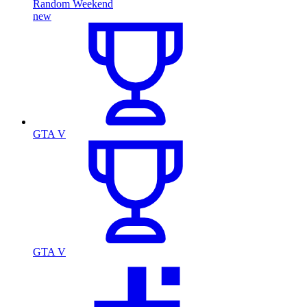
Random Weekend
new
GTA V
GTA V