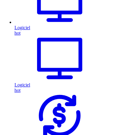
Logiciel
hot
Logiciel
hot