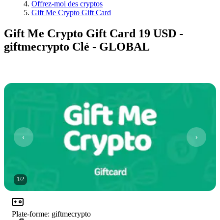
Offrez-moi des cryptos
Gift Me Crypto Gift Card
Gift Me Crypto Gift Card 19 USD -
giftmecrypto Clé - GLOBAL
1
/
2
Plate-forme
:
giftmecrypto