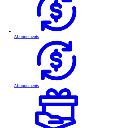
Abonnements
Abonnements