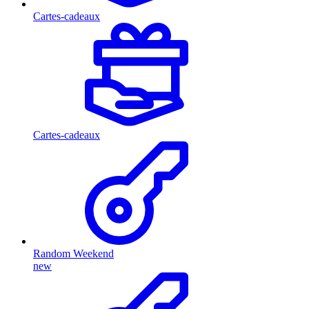
Cartes-cadeaux
Cartes-cadeaux
Random Weekend
new