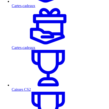
Cartes-cadeaux
Cartes-cadeaux
Caisses CS2