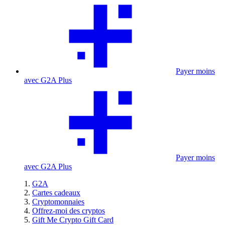
Payer moins
avec G2A Plus
Payer moins
avec G2A Plus
G2A
Cartes cadeaux
Cryptomonnaies
Offrez-moi des cryptos
Gift Me Crypto Gift Card