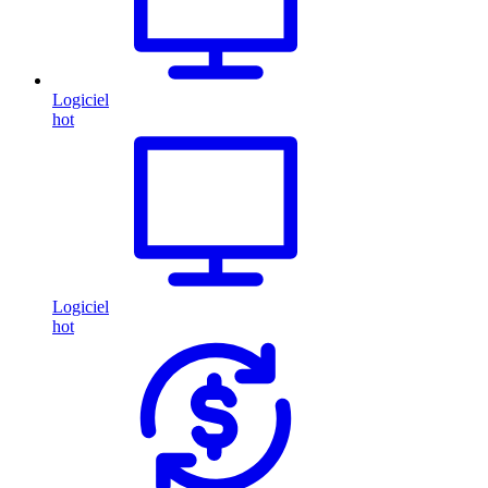
Logiciel
hot
Logiciel
hot