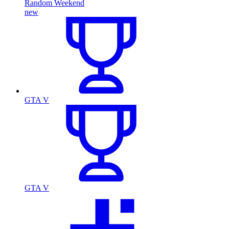
Random Weekend
new
GTA V
GTA V